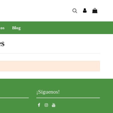
tos
Blog
s
¡Síguenos!