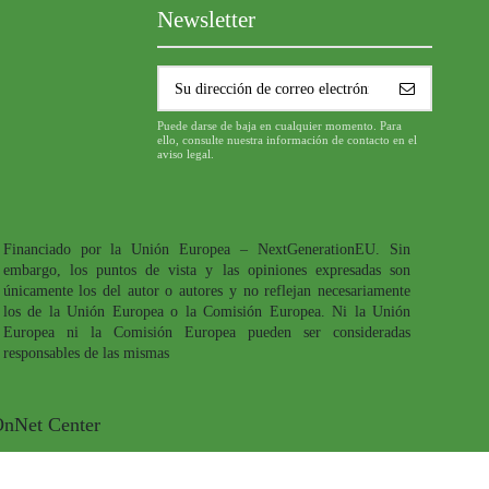
Newsletter
Puede darse de baja en cualquier momento. Para
ello, consulte nuestra información de contacto en el
aviso legal.
Financiado por la Unión Europea – NextGenerationEU. Sin
embargo, los puntos de vista y las opiniones expresadas son
únicamente los del autor o autores y no reflejan necesariamente
los de la Unión Europea o la Comisión Europea. Ni la Unión
Europea ni la Comisión Europea pueden ser consideradas
responsables de las mismas
OnNet Center