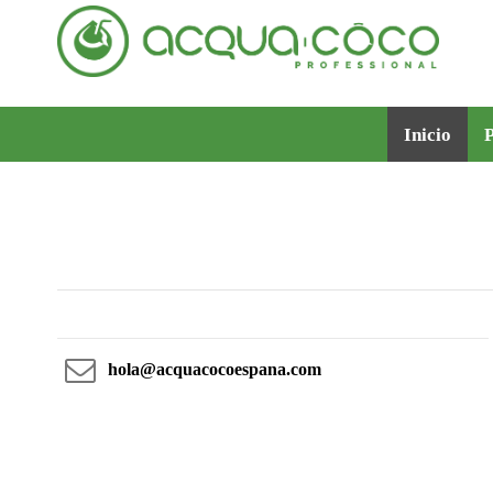
Inicio
P
hola@acquacocoespana.com